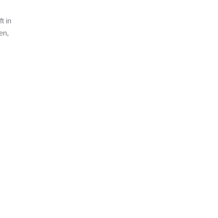
t in
en,