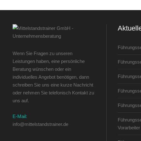
Aktuell
Führungss
Wenn Sie Fragen zu unseren
Leistungen haben, eine persönliche
Führungss
Beratung wünschen oder ein
Führungss
individuelles Angebot benötigen, dann
schreiben Sie uns eine kurze Nachricht
Führungss
oder nehmen Sie telefonisch Kontakt zu
uns auf.
Führungss
E-Mail:
Führungsse
info@mittelstandstrainer.de
Vorarbeiter