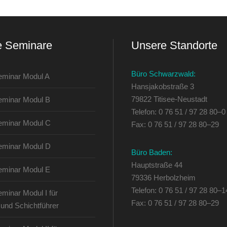
e Seminare
Unsere Standorte
Büro Schwarzwald:
eminar Modul A
Hansjakobstraße 3
79822 Titisee-Neustadt
eminar Modul B
Telefon: 0 76 51 / 97 28 80–0
eminar Modul C
Fax: 0 76 51 / 97 28 80–29
eminar Modul D
Büro Baden:
Hauptstraße 44
eminar Modul E
79336 Herbolzheim
Telefon: 0 76 51 / 97 28 80–1
minar Modul I für
Fax: 0 76 51 / 97 28 80–29
 und Schichtführer